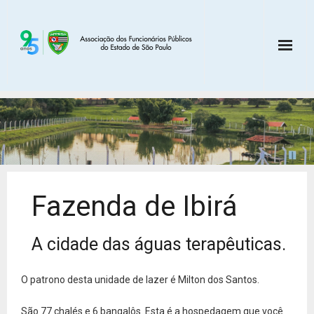
BENEFÍCIOS
NOSSAS UNIDADES
ASSOCIE-SE
Fazenda de Ibirá
WHATSAPP
A cidade das águas terapêuticas.
O patrono desta unidade de lazer é Milton dos Santos.
São 77 chalés e 6 bangalôs. Esta é a hospedagem que você