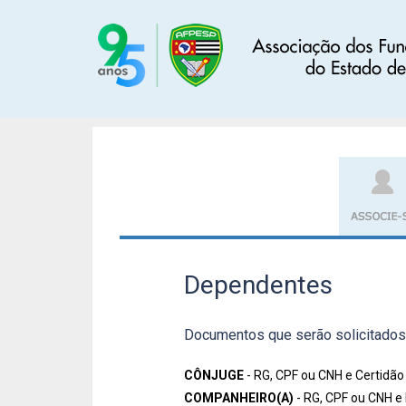
res e Prazos
Dependentes
Quem pode se associar
Perguntas Frequentes
Quero me 
Dependentes
Documentos que serão solicitados
CÔNJUGE
- RG, CPF ou CNH e Certidã
COMPANHEIRO(A)
- RG, CPF ou CNH e 