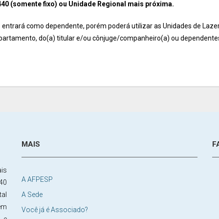
0440 (somente fixo) ou Unidade Regional mais próxima.
 entrará como dependente, porém poderá utilizar as Unidades de Lazer
rtamento, do(a) titular e/ou cônjuge/companheiro(a) ou dependentes
MAIS
F
is
A AFPESP
40
tal
A Sede
em
Você já é Associado?