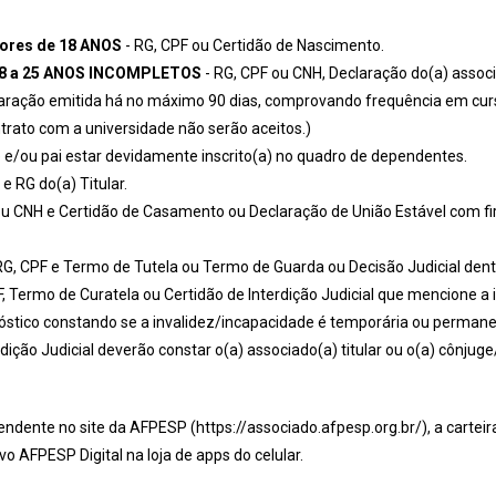
ores de 18 ANOS
- RG, CPF ou Certidão de Nascimento.
18 a 25 ANOS INCOMPLETOS
- RG, CPF ou CNH, Declaração do(a) assoc
claração emitida há no máximo 90 dias, comprovando frequência em curso
ontrato com a universidade não serão aceitos.)
 e/ou pai estar devidamente inscrito(a) no quadro de dependentes.
e RG do(a) Titular.
ou CNH e Certidão de Casamento ou Declaração de União Estável com fi
RG, CPF e Termo de Tutela ou Termo de Guarda ou Decisão Judicial dent
F, Termo de Curatela ou Certidão de Interdição Judicial que mencione a
nóstico constando se a invalidez/incapacidade é temporária ou perman
erdição Judicial deverão constar o(a) associado(a) titular ou o(a) côn
dente no site da AFPESP (https://associado.afpesp.org.br/), a carteira 
vo AFPESP Digital na loja de apps do celular.