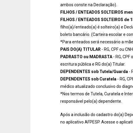
ambos conste na Declaração).
FILHOS / ENTEADOS SOLTEIROS men
FILHOS / ENTEADOS SOLTEIROS de 
filho(a)/enteado(a) é solteiro(a) e De
boleto bancário. (Carteira escolar e c
*Para enteados será necessário a mãe
PAIS DO(A) TITULAR
- RG, CPF ou CNH 
PADRASTO ou MADRASTA
- RG, CPF 
escritura pública e RG do(a) Titular.
DEPENDENTES sob Tutela/Guarda
- 
DEPENDENTES sob Curatela
- RG, CP
médico atualizado conclusivo do diag
*Nos termos de Tutela, Curatela e Int
responsável pelo(a) dependente.
Após a inclusão do cadastro do(a) Depen
no aplicativo AFPESP. Acesse o aplicati