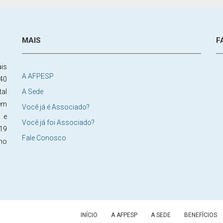
MAIS
F
is
A AFPESP
40
tal
A Sede
em
Você já é Associado?
s e
Você já foi Associado?
19
Fale Conosco
 no
INÍCIO
A AFPESP
A SEDE
BENEFÍCIOS